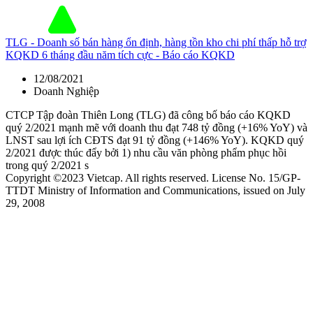
TLG - Doanh số bán hàng ổn định, hàng tồn kho chi phí thấp hỗ trợ
KQKD 6 tháng đầu năm tích cực - Báo cáo KQKD
12/08/2021
Doanh Nghiệp
CTCP Tập đoàn Thiên Long (TLG) đã công bố báo cáo KQKD
quý 2/2021 mạnh mẽ với doanh thu đạt 748 tỷ đồng (+16% YoY) và
LNST sau lợi ích CĐTS đạt 91 tỷ đồng (+146% YoY). KQKD quý
2/2021 được thúc đẩy bởi 1) nhu cầu văn phòng phẩm phục hồi
trong quý 2/2021 s
Copyright ©2023 Vietcap. All rights reserved. License No. 15/GP-
TTDT Ministry of Information and Communications, issued on July
29, 2008