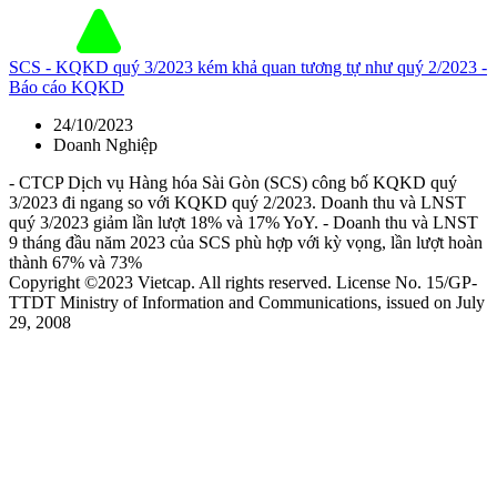
SCS - KQKD quý 3/2023 kém khả quan tương tự như quý 2/2023 -
Báo cáo KQKD
24/10/2023
Doanh Nghiệp
- CTCP Dịch vụ Hàng hóa Sài Gòn (SCS) công bố KQKD quý
3/2023 đi ngang so với KQKD quý 2/2023. Doanh thu và LNST
quý 3/2023 giảm lần lượt 18% và 17% YoY. - Doanh thu và LNST
9 tháng đầu năm 2023 của SCS phù hợp với kỳ vọng, lần lượt hoàn
thành 67% và 73%
Copyright ©2023 Vietcap. All rights reserved. License No. 15/GP-
TTDT Ministry of Information and Communications, issued on July
29, 2008