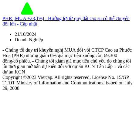
PHR [MUA +23,1%] - Hưởng lợi từ quỹ đất cao su có thể chuyển
đổi lớn - Cập nhật
21/10/2024
Doanh Nghiệp
- Chúng tôi duy trì khuyến nghị MUA đối với CTCP Cao su Phước
Hòa (PHR) nhưng giảm 6% giá mục tiêu xuống còn 69.300
đồng/cổ phiếu. - Chúng tôi giảm giá mục tiêu chủ yếu do chúng tôi
lùi thời gian mở bán dự kiến đối với dự án KCN Tân Lập 1 và các
dự án KCN
Copyright ©2023 Vietcap. All rights reserved. License No. 15/GP-
TTDT Ministry of Information and Communications, issued on July
29, 2008