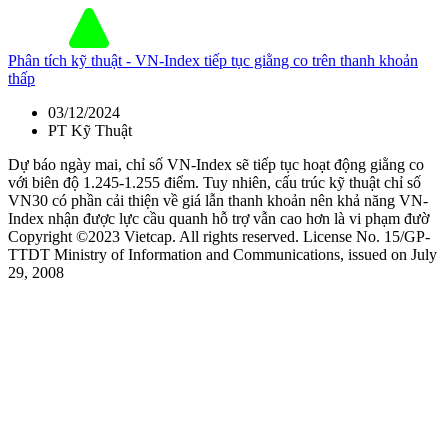
Phân tích kỹ thuật - VN-Index tiếp tục giằng co trên thanh khoản
thấp
03/12/2024
PT Kỹ Thuật
Dự báo ngày mai, chỉ số VN-Index sẽ tiếp tục hoạt động giằng co
với biên độ 1.245-1.255 điểm. Tuy nhiên, cấu trúc kỹ thuật chỉ số
VN30 có phần cải thiện về giá lẫn thanh khoản nên khả năng VN-
Index nhận được lực cầu quanh hỗ trợ vẫn cao hơn là vi phạm đườ
Copyright ©2023 Vietcap. All rights reserved. License No. 15/GP-
TTDT Ministry of Information and Communications, issued on July
29, 2008