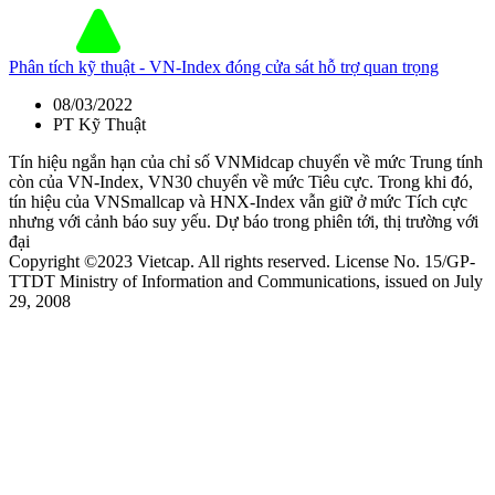
Phân tích kỹ thuật - VN-Index đóng cửa sát hỗ trợ quan trọng
08/03/2022
PT Kỹ Thuật
Tín hiệu ngắn hạn của chỉ số VNMidcap chuyển về mức Trung tính
còn của VN-Index, VN30 chuyển về mức Tiêu cực. Trong khi đó,
tín hiệu của VNSmallcap và HNX-Index vẫn giữ ở mức Tích cực
nhưng với cảnh báo suy yếu. Dự báo trong phiên tới, thị trường với
đại
Copyright ©2023 Vietcap. All rights reserved. License No. 15/GP-
TTDT Ministry of Information and Communications, issued on July
29, 2008