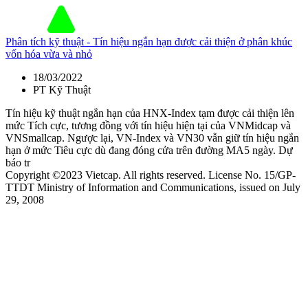
Phân tích kỹ thuật - Tín hiệu ngắn hạn được cải thiện ở phân khúc
vốn hóa vừa và nhỏ
18/03/2022
PT Kỹ Thuật
Tín hiệu kỹ thuật ngắn hạn của HNX-Index tạm được cải thiện lên
mức Tích cực, tương đồng với tín hiệu hiện tại của VNMidcap và
VNSmallcap. Ngược lại, VN-Index và VN30 vẫn giữ tín hiệu ngắn
hạn ở mức Tiêu cực dù đang đóng cửa trên đường MA5 ngày. Dự
báo tr
Copyright ©2023 Vietcap. All rights reserved. License No. 15/GP-
TTDT Ministry of Information and Communications, issued on July
29, 2008