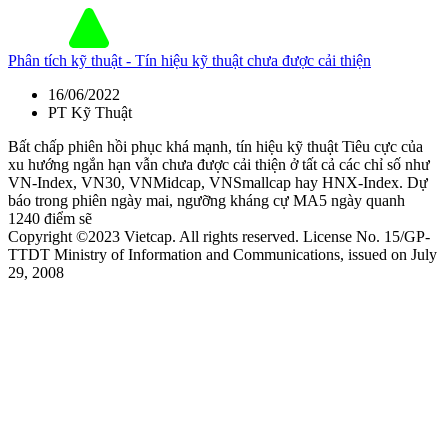
Phân tích kỹ thuật - Tín hiệu kỹ thuật chưa được cải thiện
16/06/2022
PT Kỹ Thuật
Bất chấp phiên hồi phục khá mạnh, tín hiệu kỹ thuật Tiêu cực của
xu hướng ngắn hạn vẫn chưa được cải thiện ở tất cả các chỉ số như
VN-Index, VN30, VNMidcap, VNSmallcap hay HNX-Index. Dự
báo trong phiên ngày mai, ngưỡng kháng cự MA5 ngày quanh
1240 điểm sẽ
Copyright ©2023 Vietcap. All rights reserved. License No. 15/GP-
TTDT Ministry of Information and Communications, issued on July
29, 2008