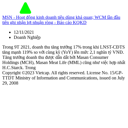
MSN - Hoạt động kinh doanh tiêu dùng khả quan; WCM lần đầu
tiên ghi nhận lợi nhuận ròng - Báo cáo KQKD
12/11/2021
Doanh Nghiệp
Trong 9T 2021, doanh thu tăng trưởng 17% trong khi LNST-CĐTS
tăng mạnh 119% so với cùng kỳ (YoY) lên mức 2,1 nghìn tỷ VNĐ.
Tăng trưởng doanh thu được dẫn dắt bởi Masan Consumer
Holdings (MCH), Masan Meat Life (MML) cũng như việc hợp nhất
H.C.Starck. Trong
Copyright ©2023 Vietcap. All rights reserved. License No. 15/GP-
TTDT Ministry of Information and Communications, issued on July
29, 2008