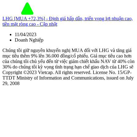
LHG [MUA +72,3%] - Định giá hấp dẫn, triển vọng lợi nhuận cao,
tiền mặt ròng cao - Cập nhật
11/04/2023
Doanh Nghiệp
Chúng tôi giữ nguyên khuyến nghị MUA đối với LHG và tăng giá
mục tiêu thêm 9% lên 36.000 đồng/cổ phiếu. Giá mục tiêu cao hơn
của chúng tôi chủ yếu đến từ việc giảm chiết khấu NAV từ 40% còn
30% do chúng tôi kỳ vọng tình trạng hạn chế giao dịch của LHG sẽ
Copyright ©2023 Vietcap. All rights reserved. License No. 15/GP-
TTDT Ministry of Information and Communications, issued on July
29, 2008