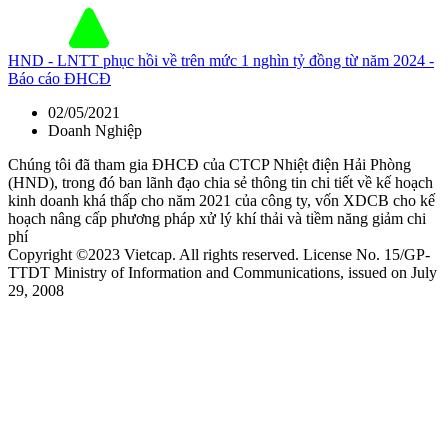
HND - LNTT phục hồi về trên mức 1 nghìn tỷ đồng từ năm 2024 -
Báo cáo ĐHCĐ
02/05/2021
Doanh Nghiệp
Chúng tôi đã tham gia ĐHCĐ của CTCP Nhiệt điện Hải Phòng
(HND), trong đó ban lãnh đạo chia sẻ thông tin chi tiết về kế hoạch
kinh doanh khá thấp cho năm 2021 của công ty, vốn XDCB cho kế
hoạch nâng cấp phương pháp xử lý khí thải và tiềm năng giảm chi
phí
Copyright ©2023 Vietcap. All rights reserved. License No. 15/GP-
TTDT Ministry of Information and Communications, issued on July
29, 2008