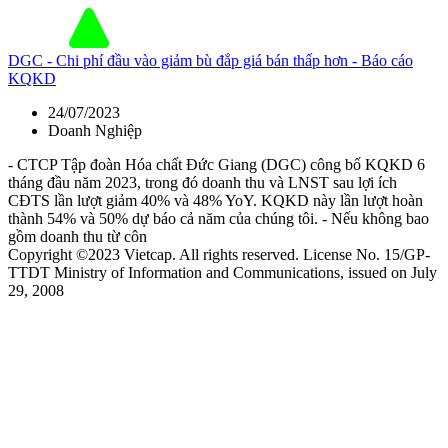
DGC - Chi phí đầu vào giảm bù đắp giá bán thấp hơn - Báo cáo
KQKD
24/07/2023
Doanh Nghiệp
- CTCP Tập đoàn Hóa chất Đức Giang (DGC) công bố KQKD 6
tháng đầu năm 2023, trong đó doanh thu và LNST sau lợi ích
CĐTS lần lượt giảm 40% và 48% YoY. KQKD này lần lượt hoàn
thành 54% và 50% dự báo cả năm của chúng tôi. - Nếu không bao
gồm doanh thu từ côn
Copyright ©2023 Vietcap. All rights reserved. License No. 15/GP-
TTDT Ministry of Information and Communications, issued on July
29, 2008