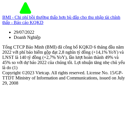
BMI - Chi phí bồi thường thấp hơn bù đắp cho thu nhập tài chính
thấp - Báo cáo KQKD
29/07/2022
Doanh Nghiệp
Tổng CTCP Bảo Minh (BMI) đã công bố KQKD 6 tháng đầu năm
2022 với phí bảo hiểm gộp đạt 2,8 nghìn tỷ đồng (+14,1% YoY) và
LNST là 140 tỷ đồng (+2,7% YoY), lần lượt hoàn thành 49% và
45% so với dự báo 2022 của chúng tôi. Lợi nhuận tăng nhẹ chủ yếu
là do (1)
Copyright ©2023 Vietcap. All rights reserved. License No. 15/GP-
TTDT Ministry of Information and Communications, issued on July
29, 2008