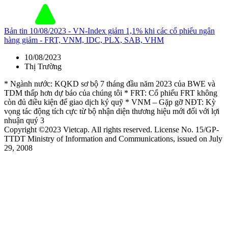
Bản tin 10/08/2023 - VN-Index giảm 1,1% khi các cổ phiếu ngân
hàng giảm - FRT, VNM, IDC, PLX, SAB, VHM
10/08/2023
Thị Trường
* Ngành nước: KQKD sơ bộ 7 tháng đầu năm 2023 của BWE và
TDM thấp hơn dự báo của chúng tôi * FRT: Cổ phiếu FRT không
còn đủ điều kiện để giao dịch ký quỹ * VNM – Gặp gỡ NĐT: Kỳ
vọng tác động tích cực từ bộ nhận diện thương hiệu mới đối với lợi
nhuận quý 3
Copyright ©2023 Vietcap. All rights reserved. License No. 15/GP-
TTDT Ministry of Information and Communications, issued on July
29, 2008