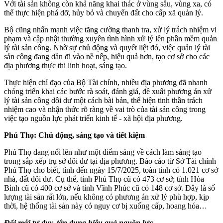
Với tài sản không còn khả năng khai thác ở vùng sâu, vùng xa, có
thể thực hiện phá dỡ, hủy bỏ và chuyển đất cho cấp xã quản lý.
Bộ cũng nhấn mạnh việc tăng cường thanh tra, xử lý trách nhiệm vi
phạm và cập nhật thường xuyên tình hình xử lý lên phần mềm quản
lý tài sản công. Nhờ sự chủ động và quyết liệt đó, việc quản lý tài
sản công đang dần đi vào nề nếp, hiệu quả hơn, tạo cơ sở cho các
địa phương thực thi linh hoạt, sáng tạo.
Thực hiện chỉ đạo của Bộ Tài chính, nhiều địa phương đã nhanh
chóng triển khai các bước rà soát, đánh giá, đề xuất phương án xử
lý tài sản công dôi dư một cách bài bản, thể hiện tinh thần trách
nhiệm cao và nhận thức rõ ràng về vai trò của tài sản công trong
việc tạo nguồn lực phát triển kinh tế - xã hội địa phương.
Phú Thọ: Chủ động, sáng tạo và tiết kiệm
Phú Thọ đang nổi lên như một điểm sáng về cách làm sáng tạo
trong sắp xếp trụ sở dôi dư tại địa phương. Báo cáo từ Sở Tài chính
Phú Thọ cho biết, tính đến ngày 15/7/2025, toàn tỉnh có 1.021 cơ sở
nhà, đất dôi dư. Cụ thể, tỉnh Phú Thọ cũ có 473 cơ sở; tỉnh Hòa
Bình cũ có 400 cơ sở và tỉnh Vĩnh Phúc cũ có 148 cơ sở. Đây là số
lượng tài sản rất lớn, nếu không có phương án xử lý phù hợp, kịp
thời, hệ thống tài sản này có nguy cơ bị xuống cấp, hoang hóa…
Đổi mới tư duy, tận dụng hiệu quả nguồn lực