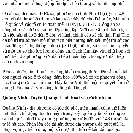
vực nhằm duy trì hoạt động ổn định, liên thông và tránh lãng phí.
Ở cấp xã, đến nay 100% xã, phường của tỉnh Phú Thọ (gồm 148
đơn vị) đã được bố trí trụ sở làm việc đầy đủ cho Đảng ủy, Mặt trận
Tổ quốc và các tổ chức đoàn thể, HĐND, UBND, Công an xã
cũng như các đơn vị sự nghiệp công lập. Với các xã mới thành lập
từ việc sáp nhập 3 đến 5 đơn vị hành chính cấp xã cũ, tỉnh Phú Thọ
đã bố trí trụ sở theo mô hình tách biệt nhưng liên kết: một trụ sở cho
hoạt động của hệ thống chính trị-xã hội, một trụ sở cho chính quyền
và một trụ sở cho lực lượng công an. Cách làm này vừa phù hợp với
thực tiễn địa phương, vừa đảm bảo thuận tiện cho người dân tiếp
cận dịch vụ công.
Bên cạnh đó, tỉnh Phú Thọ cũng khẩn trương thực hiện sắp xếp lại
con người và xe ô tô công, đảm bảo 100% xã có xe phục vụ công
tác, trong đó 55 xã có 2 xe. Đây là bước đi thể hiện rõ quyết tâm sử
dụng hiệu quả tài sản công, không để lãng phí.
Quảng Ninh, Tuyên Quang: Linh hoạt và trách nhiệm
Quảng Ninh - địa phương có tốc độ phát triển mạnh cũng thể hiện
tinh thần chủ động, trách nhiệm trong việc quản lý tài sản công sau
sáp nhập. Tỉnh đã xây dựng phương án xử lý đối với 148 trụ sở, đạt
tỷ lệ rất cao. Phần lớn các tài sản được địa phương đề xuất giữ lại
phục vụ mục tiêu công, một số được thu hồi để bán đấu giá tạo