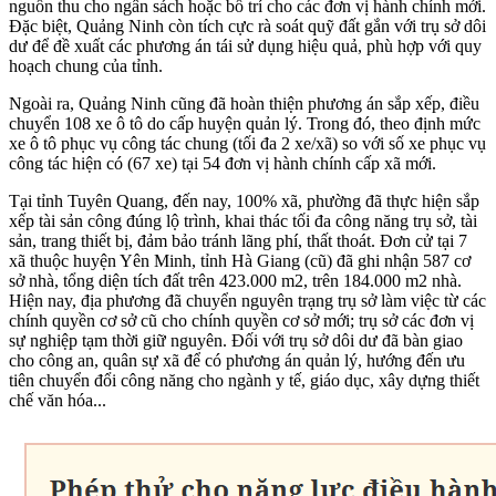
nguồn thu cho ngân sách hoặc bố trí cho các đơn vị hành chính mới.
Đặc biệt, Quảng Ninh còn tích cực rà soát quỹ đất gắn với trụ sở dôi
dư để đề xuất các phương án tái sử dụng hiệu quả, phù hợp với quy
hoạch chung của tỉnh.
Ngoài ra, Quảng Ninh cũng đã hoàn thiện phương án sắp xếp, điều
chuyển 108 xe ô tô do cấp huyện quản lý. Trong đó, theo định mức
xe ô tô phục vụ công tác chung (tối đa 2 xe/xã) so với số xe phục vụ
công tác hiện có (67 xe) tại 54 đơn vị hành chính cấp xã mới.
Tại tỉnh Tuyên Quang, đến nay, 100% xã, phường đã thực hiện sắp
xếp tài sản công đúng lộ trình, khai thác tối đa công năng trụ sở, tài
sản, trang thiết bị, đảm bảo tránh lãng phí, thất thoát. Đơn cử tại 7
xã thuộc huyện Yên Minh, tỉnh Hà Giang (cũ) đã ghi nhận 587 cơ
sở nhà, tổng diện tích đất trên 423.000 m2, trên 184.000 m2 nhà.
Hiện nay, địa phương đã chuyển nguyên trạng trụ sở làm việc từ các
chính quyền cơ sở cũ cho chính quyền cơ sở mới; trụ sở các đơn vị
sự nghiệp tạm thời giữ nguyên. Đối với trụ sở dôi dư đã bàn giao
cho công an, quân sự xã để có phương án quản lý, hướng đến ưu
tiên chuyển đổi công năng cho ngành y tế, giáo dục, xây dựng thiết
chế văn hóa...