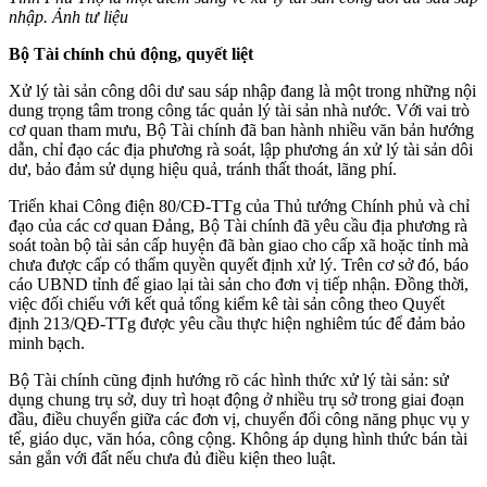
nhập. Ảnh tư liệu
Bộ Tài chính chủ động, quyết liệt
Xử lý tài sản công dôi dư sau sáp nhập đang là một trong những nội
dung trọng tâm trong công tác quản lý tài sản nhà nước. Với vai trò
cơ quan tham mưu, Bộ Tài chính đã ban hành nhiều văn bản hướng
dẫn, chỉ đạo các địa phương rà soát, lập phương án xử lý tài sản dôi
dư, bảo đảm sử dụng hiệu quả, tránh thất thoát, lãng phí.
Triển khai Công điện 80/CĐ-TTg của Thủ tướng Chính phủ và chỉ
đạo của các cơ quan Đảng, Bộ Tài chính đã yêu cầu địa phương rà
soát toàn bộ tài sản cấp huyện đã bàn giao cho cấp xã hoặc tỉnh mà
chưa được cấp có thẩm quyền quyết định xử lý. Trên cơ sở đó, báo
cáo UBND tỉnh để giao lại tài sản cho đơn vị tiếp nhận. Đồng thời,
việc đối chiếu với kết quả tổng kiểm kê tài sản công theo Quyết
định 213/QĐ-TTg được yêu cầu thực hiện nghiêm túc để đảm bảo
minh bạch.
Bộ Tài chính cũng định hướng rõ các hình thức xử lý tài sản: sử
dụng chung trụ sở, duy trì hoạt động ở nhiều trụ sở trong giai đoạn
đầu, điều chuyển giữa các đơn vị, chuyển đổi công năng phục vụ y
tế, giáo dục, văn hóa, công cộng. Không áp dụng hình thức bán tài
sản gắn với đất nếu chưa đủ điều kiện theo luật.