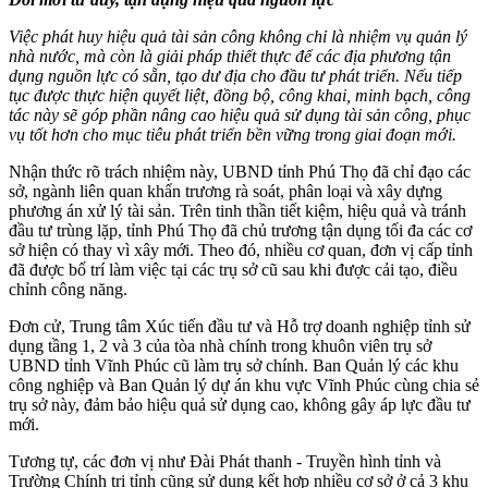
Việc phát huy hiệu quả tài sản công không chỉ là nhiệm vụ quản lý
nhà nước, mà còn là giải pháp thiết thực để các địa phương tận
dụng nguồn lực có sẵn, tạo dư địa cho đầu tư phát triển. Nếu tiếp
tục được thực hiện quyết liệt, đồng bộ, công khai, minh bạch, công
tác này sẽ góp phần nâng cao hiệu quả sử dụng tài sản công, phục
vụ tốt hơn cho mục tiêu phát triển bền vững trong giai đoạn mới.
Nhận thức rõ trách nhiệm này, UBND tỉnh Phú Thọ đã chỉ đạo các
sở, ngành liên quan khẩn trương rà soát, phân loại và xây dựng
phương án xử lý tài sản. Trên tinh thần tiết kiệm, hiệu quả và tránh
đầu tư trùng lặp, tỉnh Phú Thọ đã chủ trương tận dụng tối đa các cơ
sở hiện có thay vì xây mới. Theo đó, nhiều cơ quan, đơn vị cấp tỉnh
đã được bố trí làm việc tại các trụ sở cũ sau khi được cải tạo, điều
chỉnh công năng.
Đơn cử, Trung tâm Xúc tiến đầu tư và Hỗ trợ doanh nghiệp tỉnh sử
dụng tầng 1, 2 và 3 của tòa nhà chính trong khuôn viên trụ sở
UBND tỉnh Vĩnh Phúc cũ làm trụ sở chính. Ban Quản lý các khu
công nghiệp và Ban Quản lý dự án khu vực Vĩnh Phúc cùng chia sẻ
trụ sở này, đảm bảo hiệu quả sử dụng cao, không gây áp lực đầu tư
mới.
Tương tự, các đơn vị như Đài Phát thanh - Truyền hình tỉnh và
Trường Chính trị tỉnh cũng sử dụng kết hợp nhiều cơ sở ở cả 3 khu