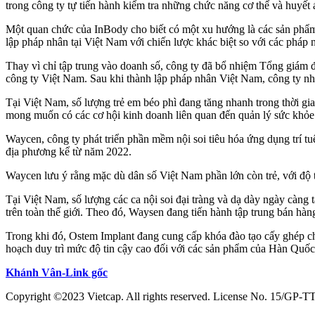
trong công ty tự tiến hành kiểm tra những chức năng cơ thể và huyết
Một quan chức của InBody cho biết có một xu hướng là các sản phẩm 
lập pháp nhân tại Việt Nam với chiến lược khác biệt so với các pháp 
Thay vì chỉ tập trung vào doanh số, công ty đã bổ nhiệm Tổng giá
công ty Việt Nam. Sau khi thành lập pháp nhân Việt Nam, công ty nhậ
Tại Việt Nam, số lượng trẻ em béo phì đang tăng nhanh trong thời gi
mong muốn có các cơ hội kinh doanh liên quan đến quản lý sức khỏe 
Waycen, công ty phát triển phần mềm nội soi tiêu hóa ứng dụng trí t
địa phương kể từ năm 2022.
Waycen lưu ý rằng mặc dù dân số Việt Nam phần lớn còn trẻ, với độ tu
Tại Việt Nam, số lượng các ca nội soi đại tràng và dạ dày ngày càng
trên toàn thế giới. Theo đó, Waysen đang tiến hành tập trung bán h
Trong khi đó, Ostem Implant đang cung cấp khóa đào tạo cấy ghép cho
hoạch duy trì mức độ tin cậy cao đối với các sản phẩm của Hàn Quốc 
Khánh Vân-Link gốc
Copyright ©2023 Vietcap. All rights reserved. License No. 15/GP-T