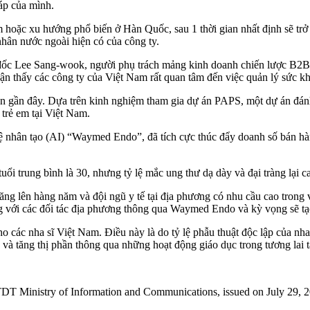
 áp của mình.
hoặc xu hướng phổ biến ở Hàn Quốc, sau 1 thời gian nhất định sẽ trở
nhân nước ngoài hiện có của công ty.
m đốc Lee Sang-wook, người phụ trách mảng kinh doanh chiến lược B2B
n thấy các công ty của Việt Nam rất quan tâm đến việc quản lý sức kh
an gần đây. Dựa trên kinh nghiệm tham gia dự án PAPS, một dự án đánh
trẻ em tại Việt Nam.
uệ nhân tạo (AI) “Waymed Endo”, đã tích cực thúc đẩy doanh số bán hà
ổi trung bình là 30, nhưng tỷ lệ mắc ung thư dạ dày và đại tràng lại c
 tăng lên hàng năm và đội ngũ y tế tại địa phương có nhu cầu cao trong
àng với các đối tác địa phương thông qua Waymed Endo và kỳ vọng sẽ tạ
 các nha sĩ Việt Nam. Điều này là do tỷ lệ phẫu thuật độc lập của nh
và tăng thị phần thông qua những hoạt động giáo dục trong tương lai 
TDT Ministry of Information and Communications, issued on July 29, 