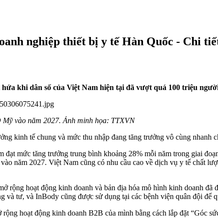
anh nghiệp thiết bị y tế Hàn Quốc - Chi tiết
t hứa khi dân số của Việt Nam hiện tại đã vượt quá 100 triệu người
USD Mỹ vào năm 2027. Ảnh minh họa: TTXVN
 trưởng kinh tế chung và mức thu nhập đang tăng trưởng vô cùng nhanh 
Nam đạt mức tăng trưởng trung bình khoảng 28% mỗi năm trong giai đoạ
vào năm 2027. Việt Nam cũng có nhu cầu cao về dịch vụ y tế chất lư
 mở rộng hoạt động kinh doanh và bản địa hóa mô hình kinh doanh đã
g và tư, và InBody cũng được sử dụng tại các bệnh viện quân đội để q
ng hoạt động kinh doanh B2B của mình bằng cách lắp đặt “Góc sức 