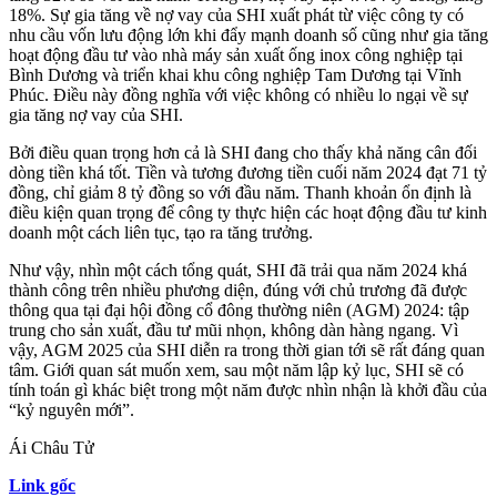
18%. Sự gia tăng về nợ vay của
SHI
xuất phát từ việc công ty có
nhu cầu vốn lưu động lớn khi đẩy mạnh doanh số cũng như gia tăng
hoạt động đầu tư vào nhà máy sản xuất ống inox công nghiệp tại
Bình Dương và triển khai khu công nghiệp Tam Dương tại Vĩnh
Phúc. Điều này đồng nghĩa với việc không có nhiều lo ngại về sự
gia tăng nợ vay của
SHI
.
Bởi điều quan trọng hơn cả là
SHI
đang cho thấy khả năng cân đối
dòng tiền khá tốt. Tiền và tương đương tiền cuối năm 2024 đạt 71 tỷ
đồng, chỉ giảm 8 tỷ đồng so với đầu năm. Thanh khoản ổn định là
điều kiện quan trọng để công ty thực hiện các hoạt động đầu tư kinh
doanh một cách liên tục, tạo ra tăng trưởng.
Như vậy, nhìn một cách tổng quát,
SHI
đã trải qua năm 2024 khá
thành công trên nhiều phương diện, đúng với chủ trương đã được
thông qua tại đại hội đồng cổ đông thường niên (AGM) 2024: tập
trung cho sản xuất, đầu tư mũi nhọn, không dàn hàng ngang. Vì
vậy, AGM 2025 của
SHI
diễn ra trong thời gian tới sẽ rất đáng quan
tâm. Giới quan sát muốn xem, sau một năm lập kỷ lục,
SHI
sẽ có
tính toán gì khác biệt trong một năm được nhìn nhận là khởi đầu của
“kỷ nguyên mới”.
Ái Châu Tử
Link gốc