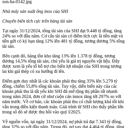
Nhà máy sản xuất ống inox của
SHI
Chuyển biến tích cực trên bảng tài sản
Tại ngày 31/12/2024, tổng tài sản của
SHI
đạt 9.448 tỷ đồng, tăng
24% so với đầu năm. Cơ cấu tài sản có điểm tích cực là tiền mặt và
tiền gửi có kỳ hạn tăng 12% lên 481 tỷ đồng, tương đương 5% tổng
tài sản.
Bên cạnh đó, hàng tồn kho tăng 13% lên 1.378 tỷ đồng, tương
đương 14,5% tổng tài sản, chủ yếu là giá trị nguyên vật liệu. Đây
được xem là yếu tố hỗ trợ cho biên lợi nhuận của
SHI
trong tương
lai khi giá thép có xu hướng đi lên.
Điểm gợn duy nhất là các khoản phải thu tăng 35% lên 5.279 tỷ
đồng, chiếm 55,8% tổng tài sản. Tuy vậy, diễn biến này của các
khoản phải thu là tất yếu khi
SHI
đã mở rộng thị phần rất nhanh
trong năm 2024, đơn cử như cuộn cán innox tăng tới 297% so với
năm trước. Về cơ bản, các khoản phải thu có chất lượng khá tốt khi
vẫn trong điều kiện thanh toán. Giải trình từ
SHI
cho thấy phần lớn
trong số đó sẽ được thu hồi vào quý I/2025.
Về nguồn vốn, tại ngày 31/12/2024, nợ phải trả đạt 7.343 tỷ đồng,
tăng 32% so với đầu năm. Trong đó, nợ vay đạt 4.464 tỷ đồng, tăng