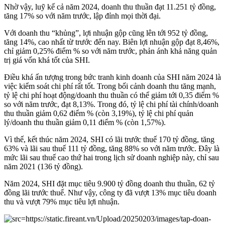
Nhờ vậy, luỹ kế cả năm 2024, doanh thu thuần đạt 11.251 tỷ đồng,
tăng 17% so với năm trước, lập đỉnh mọi thời đại.
Với doanh thu “khủng”, lợi nhuận gộp cũng lên tới 952 tỷ đồng,
tăng 14%, cao nhất từ trước đến nay. Biên lợi nhuận gộp đạt 8,46%,
chỉ giảm 0,25% điểm % so với năm trước, phản ánh khả năng quản
trị giá vốn khá tốt của
SHI
.
Điều khá ấn tượng trong bức tranh kinh doanh của
SHI
năm 2024 là
việc kiểm soát chi phí rất tốt. Trong bối cảnh doanh thu tăng mạnh,
tỷ lệ chi phí hoạt động/doanh thu thuần có thể giảm tới 0,35 điểm %
so với năm trước, đạt 8,13%. Trong đó, tỷ lệ chi phí tài chính/doanh
thu thuần giảm 0,62 điểm % (còn 3,19%), tỷ lệ chi phí quản
lý/doanh thu thuần giảm 0,11 điểm % (còn 1,57%).
Vì thế, kết thúc năm 2024,
SHI
có lãi trước thuế 170 tỷ đồng, tăng
63% và lãi sau thuế 111 tỷ đồng, tăng 88% so với năm trước. Đây là
mức lãi sau thuế cao thứ hai trong lịch sử doanh nghiệp này, chỉ sau
năm 2021 (136 tỷ đồng).
Năm 2024,
SHI
đặt mục tiêu 9.900 tỷ đồng doanh thu thuần, 62 tỷ
đồng lãi trước thuế. Như vậy, công ty đã vượt 13% mục tiêu doanh
thu và vượt 79% mục tiêu lợi nhuận.