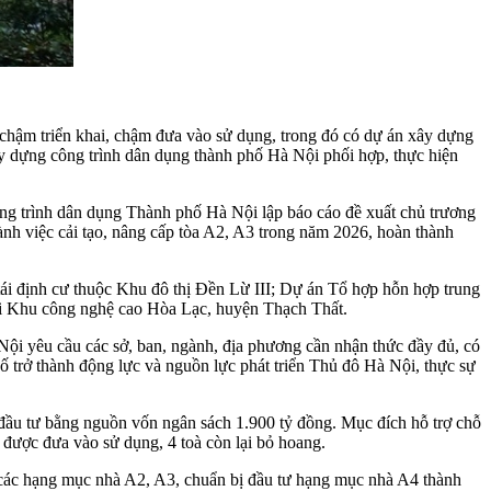
 chậm triển khai, chậm đưa vào sử dụng, trong đó có dự án xây dựng
 dựng công trình dân dụng thành phố Hà Nội phối hợp, thực hiện
ng trình dân dụng Thành phố Hà Nội lập báo cáo đề xuất chủ trương
ành việc cải tạo, nâng cấp tòa A2, A3 trong năm 2026, hoàn thành
tái định cư thuộc Khu đô thị Đền Lừ III; Dự án Tổ hợp hỗn hợp trung
ại Khu công nghệ cao Hòa Lạc, huyện Thạch Thất.
 Nội yêu cầu các sở, ban, ngành, địa phương cần nhận thức đầy đủ, có
ố trở thành động lực và nguồn lực phát triển Thủ đô Hà Nội, thực sự
ầu tư bằng nguồn vốn ngân sách 1.900 tỷ đồng. Mục đích hỗ trợ chỗ
 được đưa vào sử dụng, 4 toà còn lại bỏ hoang.
h các hạng mục nhà A2, A3, chuẩn bị đầu tư hạng mục nhà A4 thành