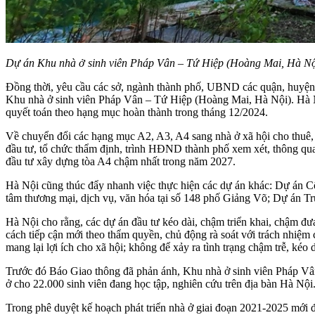
Dự án Khu nhà ở sinh viên Pháp Vân – Tứ Hiệp (Hoàng Mai, Hà Nộ
Đồng thời, yêu cầu các sở, ngành thành phố, UBND các quận, huyện k
Khu nhà ở sinh viên Pháp Vân – Tứ Hiệp (Hoàng Mai, Hà Nội). Hà Nộ
quyết toán theo hạng mục hoàn thành trong tháng 12/2024.
Về chuyển đổi các hạng mục A2, A3, A4 sang nhà ở xã hội cho thuê
đầu tư, tổ chức thẩm định, trình HĐND thành phố xem xét, thông qua 
đầu tư xây dựng tòa A4 chậm nhất trong năm 2027.
Hà Nội cũng thúc đẩy nhanh việc thực hiện các dự án khác: Dự án Cô
tâm thương mại, dịch vụ, văn hóa tại số 148 phố Giảng Võ; Dự án 
Hà Nội cho rằng, các dự án đầu tư kéo dài, chậm triển khai, chậm đư
cách tiếp cận mới theo thẩm quyền, chủ động rà soát với trách nhiệm
mang lại lợi ích cho xã hội; không để xảy ra tình trạng chậm trễ, kéo 
Trước đó Báo Giao thông đã phản ánh, Khu nhà ở sinh viên Pháp Vâ
ở cho 22.000 sinh viên đang học tập, nghiên cứu trên địa bàn Hà Nộ
Trong phê duyệt kế hoạch phát triển nhà ở giai đoạn 2021-2025 mới