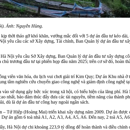
i). Ảnh: Nguyễn Hùng.
ịp thời tháo gỡ khó khăn, vướng mắc đối với 5 dự án đầu tư kéo dài,
i yêu cầu các sở Xây dựng, Tài chính, Ban Quản lý dự án đầu tư xây
, Hà Nội yêu cầu Sở Xây dựng, Ban Quản lý dự án đầu tư xây dựng cô
chủ trương đầu tư tại phiên họp đầu năm 2025; trên cơ sở đó, hoàn th
ng viên văn hóa, du lịch vui chơi giải trí Kim Quy; Dự án Khu nhà ở 
Trung tâm nghiên cứu chuyển giao công nghệ và giám định công nghệ t
a vào sử dụng gây bức xúc trong xã hội, có biểu hiện của lãng phí. Hà
 cao nhất, bảo đảm thúc đẩy đưa các tài nguyên, tiềm năng của thành ph
dài, dù là dự án đầu tư công hay ngoài ngân sách.
n – Tứ Hiệp (Hoàng Mai) triển khai xây dựng năm 2009. Dự án được đ
i. Dự án gồm 6 toà nhà A1, A2, A3, A4, A5, A6. Đến nay, 2 toà A5, A6
 đây, Hà Nội dự chi khoảng 223,9 tỷ đồng để hoàn thành và điều chỉn