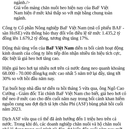
ngành./>
Giá vốn mảng chăn nuôi heo hiện nay của BaF Việt
Nam hiện ở mức khá thấp so với mặt bằng chung toàn
ngành.
Công ty Cổ phần Nông nghiệp BaF Việt Nam (mã cổ phiếu BAF -
sàn HoSE) vừa thông báo thay đổi vốn điều lệ từ mức 1.435,2 tỷ
đồng lên 1.679,2 tỷ đồng, tương ứng tăng 17%.
Động thái tăng vốn của
BaF Việt Nam
diễn ra bối cảnh hoạt động
kinh doanh của công ty liên tiếp đón nhận nhiều tín hiệu tích cực,
đặc biệt là giá heo hơi tăng cao.
Hiện giá heo hơi tại nhiều nơi trên cả nước đang neo quanh khoảng
68.000 - 70.000 đồng/kg mức cao nhất 5 năm trở lại đây, tăng tới
30% so với hồi đầu năm nay.
Tại buổi họp nhà đầu tư diễn ra hồi tháng 5 vừa qua, ông Ngô Cao
Cường - Giám đốc Tài chính BaF Việt Nam cho biết, giá heo hơi có
thể neo ở mức cao cho đến cuối năm nay trong bối cảnh khan hiếm
nguồn cung sau đợt dịch tả lợn châu Phi (ASF) bùng phát hồi cuối
năm 2023.
Dịch ASF vừa qua có thể đã ảnh hưởng đến 1 triệu heo trên cả
nước. Trong khi đó, các doanh nghiệp chăn nuôi và hộ chăn nuôi