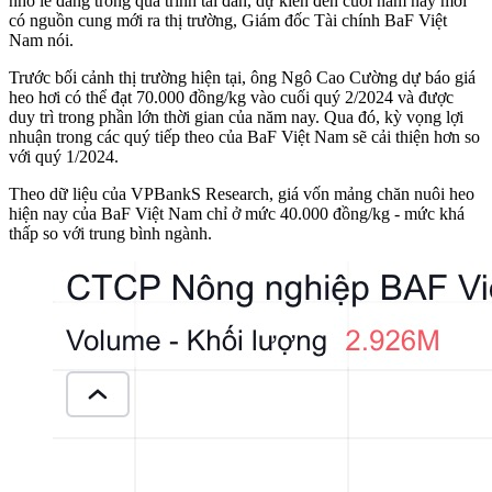
nhỏ lẻ đang trong quá trình tái đàn, dự kiến đến cuối năm nay mới
có nguồn cung mới ra thị trường, Giám đốc Tài chính BaF Việt
Nam nói.
Trước bối cảnh thị trường hiện tại, ông Ngô Cao Cường dự báo giá
heo hơi có thể đạt 70.000 đồng/kg vào cuối quý 2/2024 và được
duy trì trong phần lớn thời gian của năm nay. Qua đó, kỳ vọng lợi
nhuận trong các quý tiếp theo của BaF Việt Nam sẽ cải thiện hơn so
với quý 1/2024.
Theo dữ liệu của VPBankS Research, giá vốn mảng chăn nuôi heo
hiện nay của BaF Việt Nam chỉ ở mức 40.000 đồng/kg - mức khá
thấp so với trung bình ngành.