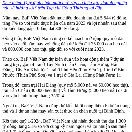
Xem thêm: Quy định chăn nuôi mới sắp có hiệu lực, doanh nghiệp
nào sẽ hưởng lợi? trên Tạp chí Công Thương tại đây.
Năm nay, BaF Việt Nam đặt mục tiêu doanh thu đạt 5.544 tỷ đồng,
tăng 7% so với mức thực hiện của năm 2023 và lợi nhuận sau thuế
dự kiến tăng gấp 10 lần, đạt 306 tỷ đồng.
Đồng thời, BaF Việt Nam cũng có kế hoạch mở rộng quy mô đàn
heo vào cuối năm nay với tổng đàn dự kiến đạt 75.000 con heo nái
và 800.000 con heo thịt, gấp đôi so với cuối năm 2023.
Theo đó, BaF Việt Nam dự kiến đưa vào hoạt động thêm 7 dự án
trang trại , gồm 4 trại ở Tây Ninh (Tân Châu, Tâm Hưng, Hải
Đăng, Tây An Khánh), 1 trại ở Phú Yên (Phú Yên 2), 1 trại ở Bình
Phước (Thiên Phú Sơn) và 1 trại ở Gia Lai (Hùng Phát Farm 1).
Trong đó, cụm trại Hải Đăng (quy mô 5.000 nái và 60.000 heo thịt),
trại Tân Châu (30.000 heo thịt) và Tâm Hưng (5.000 heo nái) đã đi
vào vận hành trong tháng 3/2024.
Ngoài ra, BaF Việt Nam cũng dự kiến khởi công thêm 6 dự án trang
trại và 1 dự án nhà máy sản xuất thức ăn chăn nuôi tại Bình Định.
Kết thúc quý 1/2024, BaF Việt Nam ghi nhận doanh thu đạt 1.300
tỷ đồng, tăng 58% so với cùng kỳ năm ngoái và lợi nhuận sau thuế
đạt 120 tỷ đồng, cao gấp 38 lần so với cùng kỳ năm 2023. Qua đó,